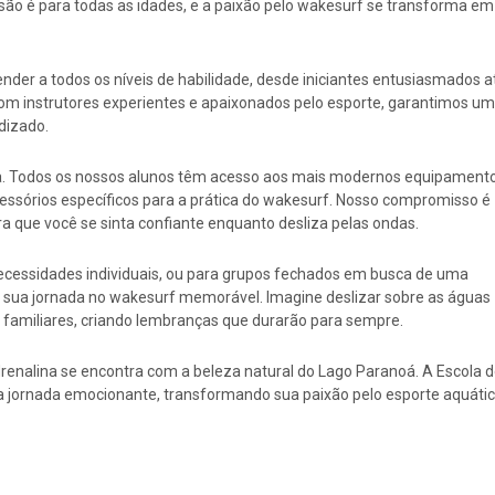
são é para todas as idades, e a paixão pelo wakesurf se transforma em
nder a todos os níveis de habilidade, desde iniciantes entusiasmados a
om instrutores experientes e apaixonados pelo esporte, garantimos u
dizado.
ça. Todos os nossos alunos têm acesso aos mais modernos equipament
cessórios específicos para a prática do wakesurf. Nosso compromisso é
 que você se sinta confiante enquanto desliza pelas ondas.
necessidades individuais, ou para grupos fechados em busca de uma
ar sua jornada no wakesurf memorável. Imagine deslizar sobre as águas
 familiares, criando lembranças que durarão para sempre.
renalina se encontra com a beleza natural do Lago Paranoá. A Escola 
sa jornada emocionante, transformando sua paixão pelo esporte aquáti